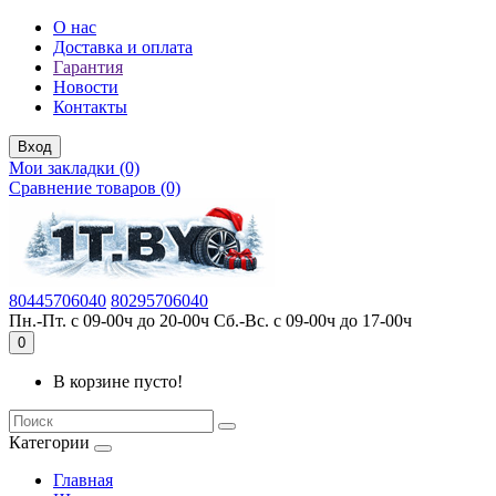
О нас
Доставка и оплата
Гарантия
Новости
Контакты
Вход
Мои закладки (0)
Сравнение товаров (0)
80445706040
80295706040
Пн.-Пт. с 09-00ч до 20-00ч Сб.-Вс. с 09-00ч до 17-00ч
0
В корзине пусто!
Категории
Главная