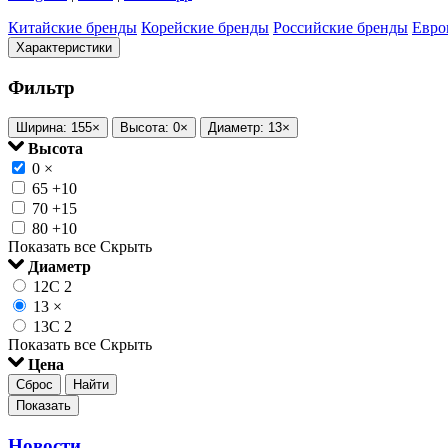
Китайские бренды
Корейские бренды
Российские бренды
Евро
Характеристики
Фильтр
Ширина: 155
×
Высота: 0
×
Диаметр: 13
×
Высота
0
×
65
+10
70
+15
80
+10
Показать все
Скрыть
Диаметр
12C
2
13
×
13C
2
Показать все
Скрыть
Цена
Сброс
Найти
Показать
Новости