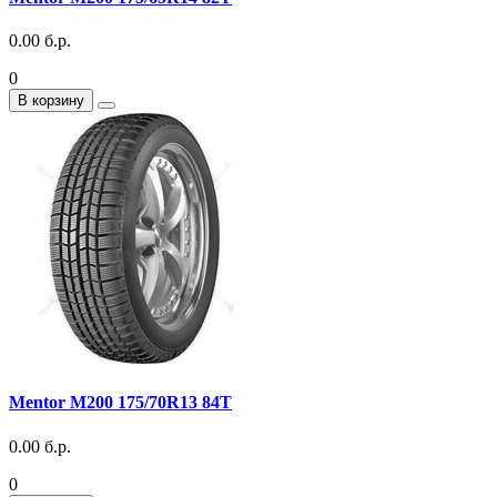
0.00 б.р.
0
В корзину
Mentor M200 175/70R13 84T
0.00 б.р.
0