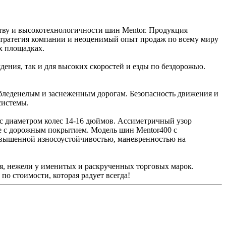
тву и высокотехнологичности шин Mentor. Продукция
стратегия компании и неоценимый опыт продаж по всему миру
х площадках.
дения, так и для высоких скоростей и езды по бездорожью.
обледенелым и заснеженным дорогам. Безопасность движения и
системы.
с диаметром колес 14-16 дюймов. Ассиметричный узор
ие с дорожным покрытием. Модель шин Mentor400 с
овышенной износоустойчивостью, маневренностью на
ля, нежели у именитых и раскрученных торговых марок.
по стоимости, которая радует всегда!