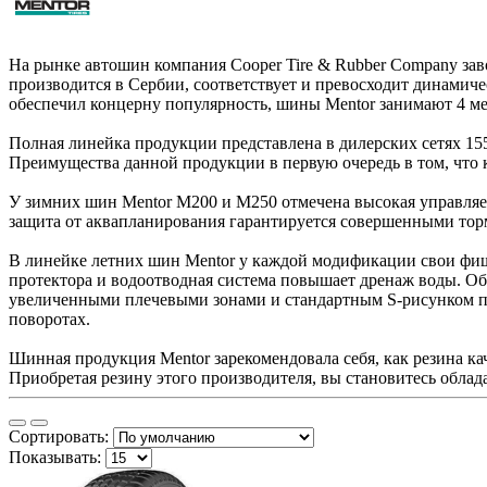
На рынке автошин компания Cooper Tire & Rubber Company за
производится в Сербии, соответствует и превосходит динами
обеспечил концерну популярность, шины Mentor занимают 4 м
Полная линейка продукции представлена в дилерских сетях 155
Преимущества данной продукции в первую очередь в том, что
У зимних шин Mentor М200 и М250 отмечена высокая управляе
защита от аквапланирования гарантируется совершенными то
В линейке летних шин Mentor у каждой модификации свои фиш
протектора и водоотводная система повышает дренаж воды. О
увеличенными плечевыми зонами и стандартным S-рисунком п
поворотах.
Шинная продукция Mentor зарекомендовала себя, как резина ка
Приобретая резину этого производителя, вы становитесь облад
Сортировать:
Показывать: