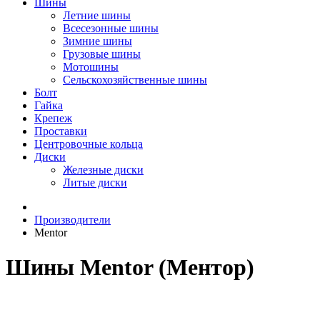
Шины
Летние шины
Всесезонные шины
Зимние шины
Грузовые шины
Мотошины
Сельскохозяйственные шины
Болт
Гайка
Крепеж
Проставки
Центровочные кольца
Диски
Железные диски
Литые диски
Производители
Mentor
Шины Mentor (Ментор)