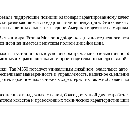
воевала лидирующие позиции благодаря гарантированному качес
чески развивающиеся стандарты шинной индустрии. Уникальная 
есто на шинных рынках Северной Америки и девятое на мировы
 стран мира. Резина Mentor подойдет как для повседневного вож
 концерн занимается выпуском полной линейки шин.
мость и устойчивость в условиях экстремального вождения по 
рмозными характеристиками и производительностью дренажной 
ки. Так М350 порадует уникальным дизайном, владельцев авто 
беспечивает маневренность и управляемость, надежное сцеплен
ротекторов помимо основных характеристик так же обладает п
чественная и надежная, с ценой, более доступной для потребите
ателем качества и превосходных технических характеристик шин 