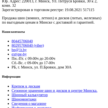
Юр. Адрес: 220013, г. Минск, УЛ. Петруся Бровки, 30 к 2,
комн. 32
Зарегистрирован в торговом реестре: 19.08.2021 517115
Продажа шин (зимних, летних) и дисков (литых, железных)
по выгодным ценам в Минске с доставкой и гарантией.
Наши контакты
80445706040
80295706040 (viber)
bn@1t.by
extype-by
Пн.-Пт. с 09-00ч до 20-00ч
Сб.-Вс. с 09-00ч до 17-00ч
РБ, г. Минск, ул. П.Бровки, дом 30А
Информация
Крепеж к дискам
Сезонное хранение шин и дисков в центре Минска.
Шинный калькулятор
Шиномонтажи
Сведения о магазине
Информация о доставке