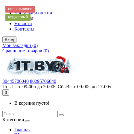
О нас
НЕТ В НАЛИЧИИ
НЕТ В НАЛИЧИИ
Доставка и оплата
БЮДЖЕТНЫЙ
БЮДЖЕТНЫЙ
Гарантия
Новости
Контакты
Вход
Мои закладки (0)
Сравнение товаров (0)
80445706040
80295706040
Пн.-Пт. с 09-00ч до 20-00ч Сб.-Вс. с 09-00ч до 17-00ч
0
В корзине пусто!
Категории
Главная