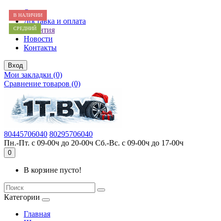
О нас
В НАЛИЧИИ
Доставка и оплата
СРЕДНИЙ
Гарантия
Новости
Контакты
Вход
Мои закладки (0)
Сравнение товаров (0)
80445706040
80295706040
Пн.-Пт. с 09-00ч до 20-00ч Сб.-Вс. с 09-00ч до 17-00ч
0
В корзине пусто!
Категории
Главная