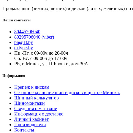
Продажа шин (зимних, летних) и дисков (литых, железных) по
Наши контакты
80445706040
80295706040 (viber)
bn@1t.by
extype-by
Пн.-Пт. с 09-00ч до 20-00ч
Сб.-Вс. с 09-00ч до 17-00ч
РБ, г. Минск, ул. П.Бровки, дом 30А
Информация
Крепеж к дискам
Сезонное хранение шин и дисков в центре Минска.
Шинный калькулятор
Шиномонтажи
Сведения о магазине
Информация о доставке
Личный кабинет
Производители
Контакты