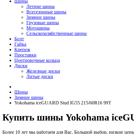
Шины
Летние шины
Всесезонные шины
Зимние шины
Грузовые шины
Мотошины
Сельскохозяйственные шины
Болт
Гайка
Крепеж
Проставки
Центровочные кольца
Диски
Железные диски
Литые диски
Шины
Зимние шины
Yokohama iceGUARD Stud IG55 215/60R16 99T
Купить шины Yokohama iceGU
Более 10 лет мы работаем для Вас. Большой выбор, низкие цен