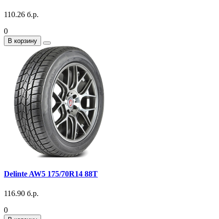
110.26 б.р.
0
В корзину
Delinte AW5 175/70R14 88T
116.90 б.р.
0