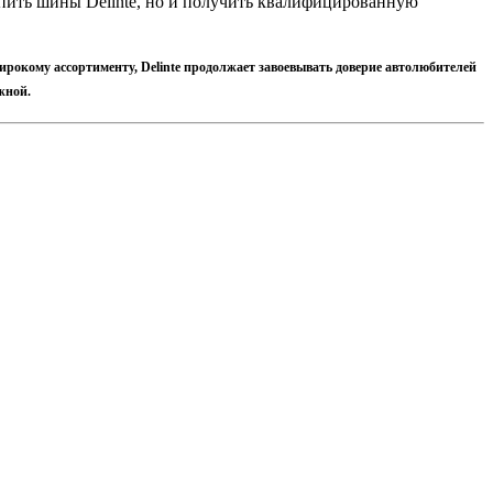
 купить шины Delinte, но и получить квалифицированную
широкому ассортименту, Delinte продолжает завоевывать доверие автолюбителей
жной.