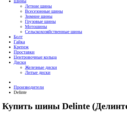
Шины
Летние шины
Всесезонные шины
Зимние шины
Грузовые шины
Мотошины
Сельскохозяйственные шины
Болт
Гайка
Крепеж
Проставки
Центровочные кольца
Диски
Железные диски
Литые диски
Производители
Delinte
Купить шины Delinte (Делинт