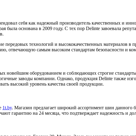
ендовал себя как надежный производитель качественных и инн
торая была основана в 2009 году. С тех пор Delinte завоевала реп
в.
ние передовых технологий и высококачественных материалов в 
кцию, отвечающую самым высоким стандартам безопасности и ко
ных новейшим оборудованием и соблюдающих строгие стандарты
огичные заводы компании. Однако, продукция Delinte также изгот
вать высокий уровень качества своей продукции.
не
1t.by
. Магазин предлагает широкий ассортимент шин данного бр
учают гарантию на 24 месяца, что подтверждает надежность и до