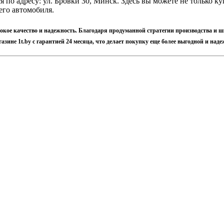
ся по адресу: ул. Бровки 30, Минск. Здесь вы можете не только
его автомобиля.
ысокое качество и надежность. Благодаря продуманной стратегии производства и 
азине 1t.by с гарантией 24 месяца, что делает покупку еще более выгодной и наде